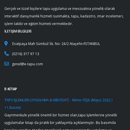
Gerçek ve tüzel kişilere tapu uygulama ve mevzuatına yönelik olarak
interaktif danışmanlık hizmeti sunmakta, tapu, kadastro, imar incelemeri,
işlem takibi ve eğitim hizmeti vermektedir.
İLETİŞİM BİLGİLERİ
Esatpaşa Mah Sümbül Sk. No: 24/2 Ataşehir/İSTANBUL
(0216) 317 97 13
genel@e-tapu.com
E-KİTAP
TAPU İŞLEMLERİ (UYGULAMA & MEVZUAT) - Metin YEŞİL (Mayıs 2022 )
11.Basım)
Gayrimenkule yönelik önemli bir hizmet olan,tapu İşlemlerine yönelik
uygulamalar kitap da pratik bir yaklaşımla açıklanmıştır. Bu basımda