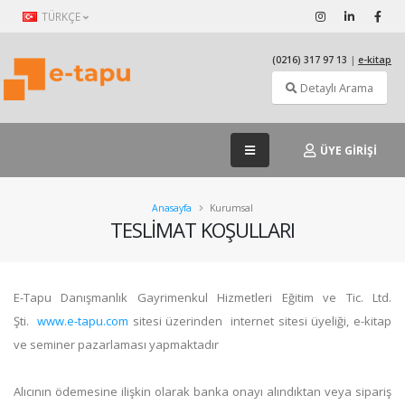
TÜRKÇE
(0216) 317 97 13
|
e-kitap
Detaylı Arama
ÜYE GİRİŞİ
Anasayfa
Kurumsal
TESLİMAT KOŞULLARI
E-Tapu Danışmanlık Gayrimenkul Hizmetleri Eğitim ve Tic. Ltd.
Şti.
www.e-tapu.com
sitesi üzerinden internet sitesi üyeliği, e-kitap
ve seminer pazarlaması yapmaktadır
Alıcının ödemesine ilişkin olarak banka onayı alındıktan veya sipariş