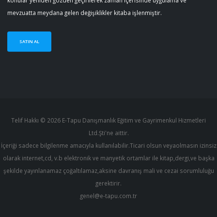
konular yeniden gözden geçirilerek zaman içerisinde uygulama ve
mevzuatta meydana gelen değişiklikler kitaba işlenmiştir.
SATIN AL
Telif Hakkı © 2026 E-Tapu Danışmanlık Eğitim ve Gayrimenkul Hizmetleri
Ltd.Şti'ne aittir.
İçeriği sadece bilgilenme amacıyla kullanılabilir.Ticari olsun veyaolmasın izinsiz
olarak internet,cd, v.b elektronik ve manyetik ortamlar ile kitap,dergi,ve başka
şekilde yayınlanamaz çoğaltılamaz,aksine davranış mali ve cezai sorumluluğu
gerektirir.
genel@e-tapu.com.tr