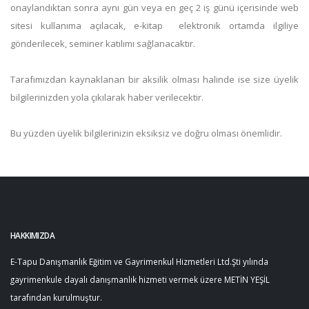
onaylandıktan sonra aynı gün veya en geç 2 iş günü içerisinde web
sitesi kullanıma açılacak, e-kitap elektronik ortamda ilgiliye
gönderilecek, seminer katılımı sağlanacaktır.
Tarafımızdan kaynaklanan bir aksilik olması halinde ise size üyelik
bilgilerinizden yola çıkılarak haber verilecektir.
Bu yüzden üyelik bilgilerinizin eksiksiz ve doğru olması önemlidir.
HAKKIMIZDA
E-Tapu Danışmanlık Eğitim ve Gayrimenkul Hizmetleri Ltd.Şti yılında
gayrimenkule dayalı danışmanlık hizmeti vermek üzere METİN YEŞİL
tarafından kurulmuştur.