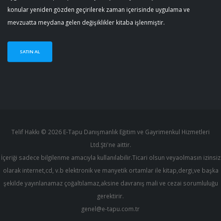
konular yeniden gözden geçirilerek zaman içerisinde uygulama ve
mevzuatta meydana gelen değişiklikler kitaba işlenmiştir.
SATIN AL
Telif Hakkı © 2026 E-Tapu Danışmanlık Eğitim ve Gayrimenkul Hizmetleri
Ltd.Şti'ne aittir.
İçeriği sadece bilgilenme amacıyla kullanılabilir.Ticari olsun veyaolmasın izinsiz
olarak internet,cd, v.b elektronik ve manyetik ortamlar ile kitap,dergi,ve başka
şekilde yayınlanamaz çoğaltılamaz,aksine davranış mali ve cezai sorumluluğu
gerektirir.
genel@e-tapu.com.tr