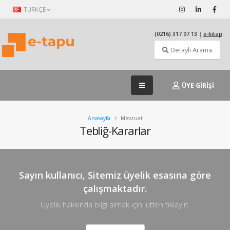
TÜRKÇE
(0216) 317 97 13
|
e-kitap
Detaylı Arama
ÜYE GİRİŞİ
Anasayfa
Mevzuat
Tebliğ-Kararlar
Sayın kullanıcı, Sitemiz üyelik esasına göre
çalışmaktadır.
Üyelik hakkında bilgi almak için lütfen tıklayın.