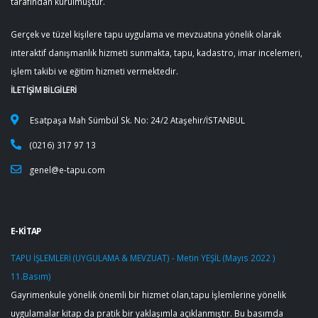
tarafından kurulmuştur.
Gerçek ve tüzel kişilere tapu uygulama ve mevzuatına yönelik olarak
interaktif danışmanlık hizmeti sunmakta, tapu, kadastro, imar incelemeri,
işlem takibi ve eğitim hizmeti vermektedir.
İLETİŞİM BİLGİLERİ
Esatpaşa Mah Sümbül Sk. No: 24/2 Ataşehir/İSTANBUL
(0216) 317 97 13
genel@e-tapu.com
E-KİTAP
TAPU İŞLEMLERİ (UYGULAMA & MEVZUAT) - Metin YEŞİL (Mayıs 2022 )
11.Basım)
Gayrimenkule yönelik önemli bir hizmet olan,tapu İşlemlerine yönelik
uygulamalar kitap da pratik bir yaklaşımla açıklanmıştır. Bu basımda