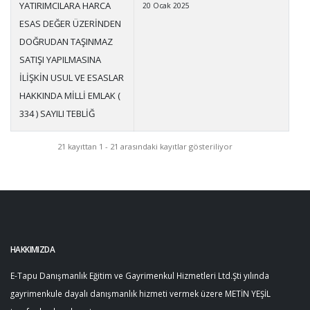
YATIRIMCILARA HARCA
20 Ocak 2025
ESAS DEĞER ÜZERİNDEN
DOĞRUDAN TAŞINMAZ
SATIŞI YAPILMASINA
İLİŞKİN USUL VE ESASLAR
HAKKINDA MİLLİ EMLAK (
334 ) SAYILI TEBLİĞ
21 kayıttan 1 - 21 arasındaki kayıtlar gösteriliyor
HAKKIMIZDA
E-Tapu Danışmanlık Eğitim ve Gayrimenkul Hizmetleri Ltd.Şti yılında
gayrimenkule dayalı danışmanlık hizmeti vermek üzere METİN YEŞİL